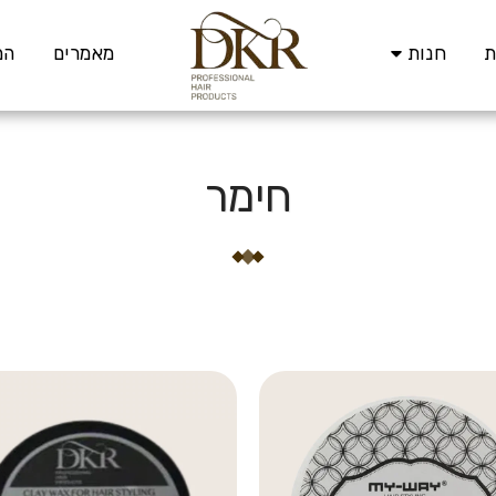
ת
חנות
מאמרים
המ
חימר