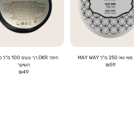
אי 250 מ"ל MAY WAY
חימר DKR רך ונעים
59
₪
השיער
₪
49