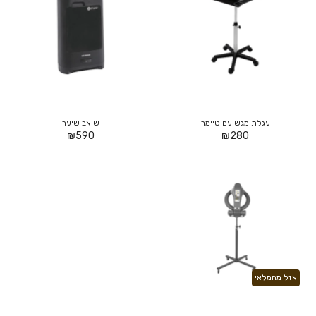
עגלת מגש עם טיימר
שואב שיער
₪
590
₪
280
אזל מהמלאי